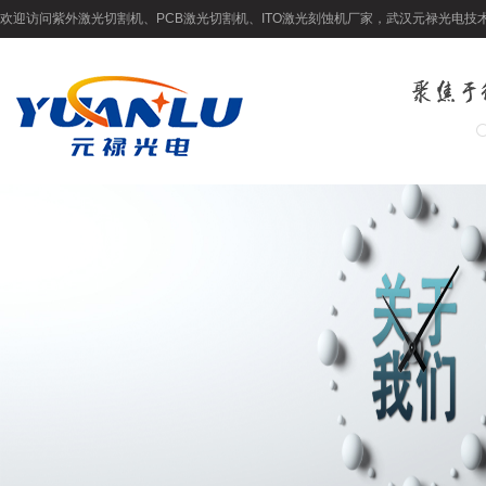
欢迎访问紫外激光切割机、PCB激光切割机、ITO激光刻蚀机厂家，武汉元禄光电技