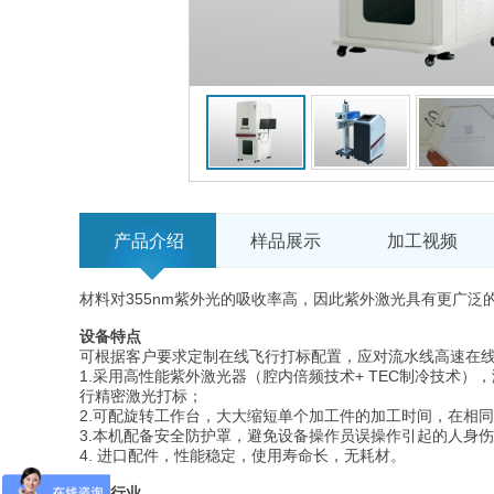
产品介绍
样品展示
加工视频
355nm
材料对
紫外光的吸收率高，因此紫外激光具有更广泛
设备特点
可根据客户要求定制在线飞行打标配置，应对流水线高速在
1.
+ TEC
采用高性能紫外激光器（腔内倍频技术
制冷技术），
行精密激光打标；
2.
可配旋转工作台，大大缩短单个加工件的加工时间，在相同
3.
本机配备安全防护罩
，避免设备操作员误操作引起的人身伤
4.
进口配件，性能稳定，使用寿命长，无耗材。
应用行业