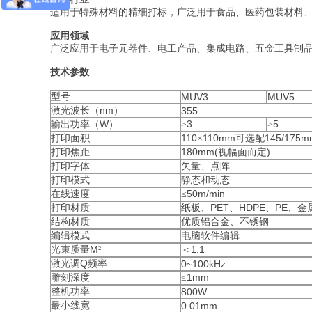
适用于特殊材料的精细打标，广泛用于食品、医药包装材料
应用领域
广泛应用于电子元器件、电工产品、集成电路、五金工具制
技术参数
型号
MUV3
MUV5
nm
激光波长（
）
355
W
3
5
输出功率（
）
≥
≥
110
110mm
145/175m
打印面积
×
可选配
180mm(
)
打印焦距
视幅面而定
打印字体
矢量、点阵
打印模式
静态和动态
50m/min
在线速度
≤
PET
HDPE
PE
打印材质
纸板、
、
、
、金
结构材质
优质铝合金、不锈钢
编辑模式
电脑软件编辑
M
1.1
光束质量
²
＜
Q
激光调
频率
0~100kHz
1mm
雕刻深度
≤
整机功率
800W
最小线宽
0.01mm