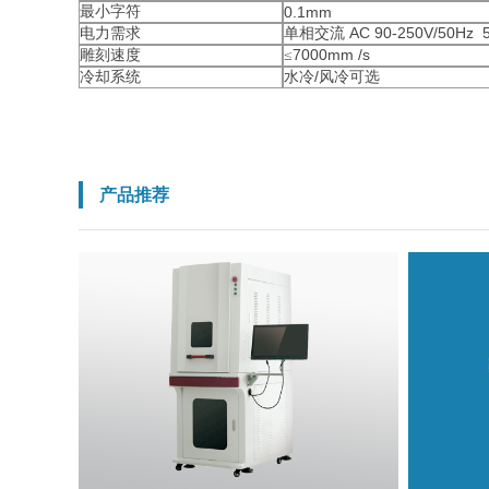
最小字符
0.1mm
AC 90-250V/50Hz 
电力需求
单相交流
7000mm /s
雕刻速度
≤
/
冷却系统
水冷
风冷可选
产品推荐