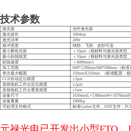
技术参数
激光器
光纤激光器
激光波长
1064nm
激光功率
20W
脉冲宽度
纳秒、飞秒、皮秒可选
最小聚焦光斑
＜10μm（视材料与激光器类型
最小刻蚀线宽
＜10μm（视材料与激光器类型
刻蚀速度
＜4000mm/s
加工范围
600*1200mm/600*600mm
（标准
单次最大幅面
110mmX110mm (
标准配置，根
CCD
自动定位精度
±3μm
直线电机工作台定位精度
±2μm
直线电机工作台重复精度
±1um
设备尺寸
1650mmL×1300mmW×1670mmH
设备重量
1800kg
可处理文件格式
标准Gerber文件，DXF文件，P
元禄光电已开发出小型FTO、