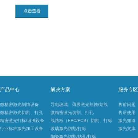
（CNT）、石墨烯、纳米银、钼铝钼、铜、高分子导
电膜、铝薄膜、PERC、钙钛矿电池、FTO、TCO等
点击查看
涂层材料的激光蚀刻。
产品中心
解决方案
服务专区
微精密激光刻蚀设备
导电玻璃、薄膜激光刻蚀/划线
售前问题
微精密激光切割、打孔
微精密激光切割、打孔
售后使用
精密激光打标/追溯设备
线路板（FPC/PCB）切割、打标
激光知道
行业标准激光加工设备
玻璃激光切割/打标
激光文库
陶瓷激光切割/钻孔/打标